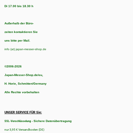
Di 17.00 bis 18.30 h
Außerhalb der Büro-
zeiten kontaktieren Sie
uns bitte per Mail.
info (at) japan-messer-shop.de
©2006-2026
Japan-Messer-Shop.de/eu,
H. Horie, Schmitten/Germany
Alle Rechte vorbehalten
UNSER SERVICE FÜR Sie:
-
Sichere Datenübertragung
SSL-Verschlüsselung
nur 3,95 € Versandkosten (DE)