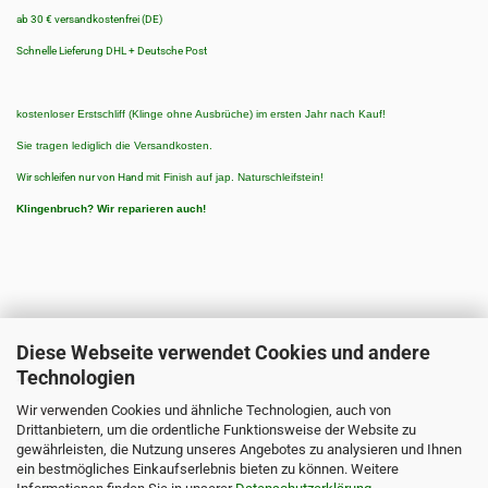
ab 30 € versandkostenfrei (DE)
Schnelle Lieferung DHL + Deutsche Post
kostenloser Erstschliff (Klinge ohne Ausbrüche) im ersten Jahr nach Kauf!
Sie tragen lediglich die Versandkosten.
Wir schleifen nur von Hand
mit Finish auf jap. Naturschleifstein!
Klingenbruch?
Wir reparieren auch!
Diese Webseite verwendet Cookies und andere
Technologien
ZAHLUNGSARTEN
Wir verwenden Cookies und ähnliche Technologien, auch von
Zahlungsarten:
Drittanbietern, um die ordentliche Funktionsweise der Website zu
3 % Rabatt bei Vorkasse/Banküberweisung
gewährleisten, die Nutzung unseres Angebotes zu analysieren und Ihnen
ein bestmögliches Einkaufserlebnis bieten zu können. Weitere
PayPal