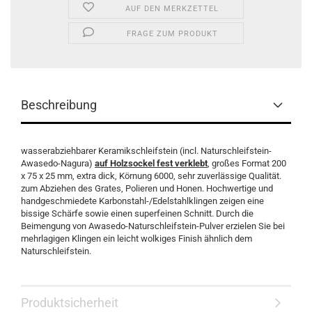
AUF DEN MERKZETTEL
FRAGE ZUM PRODUKT
Beschreibung
wasserabziehbarer Keramikschleifstein (incl. Naturschleifstein-
Awasedo-Nagura)
auf Holzsockel fest verklebt
, großes Format 200
x 75 x 25 mm, extra dick, Körnung 6000, sehr zuverlässige Qualität.
zum Abziehen des Grates, Polieren und Honen. Hochwertige und
handgeschmiedete Karbonstahl-/Edelstahlklingen zeigen eine
bissige Schärfe sowie einen superfeinen Schnitt. Durch die
Beimengung von Awasedo-Naturschleifstein-Pulver erzielen Sie bei
mehrlagigen Klingen ein leicht wolkiges Finish ähnlich dem
Naturschleifstein.
Produktsicherheit