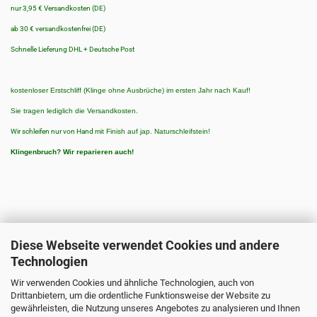
nur 3,95 € Versandkosten (DE)
ab 30 € versandkostenfrei (DE)
Schnelle Lieferung DHL + Deutsche Post
kostenloser Erstschliff (Klinge ohne Ausbrüche) im ersten Jahr nach Kauf!
Sie tragen lediglich die Versandkosten.
Wir schleifen nur von Hand
mit Finish auf jap. Naturschleifstein!
Klingenbruch?
Wir reparieren auch!
Diese Webseite verwendet Cookies und andere
Technologien
ZAHLUNGSARTEN
Wir verwenden Cookies und ähnliche Technologien, auch von
Zahlungsarten:
Drittanbietern, um die ordentliche Funktionsweise der Website zu
3 % Rabatt bei Vorkasse/Banküberweisung
gewährleisten, die Nutzung unseres Angebotes zu analysieren und Ihnen