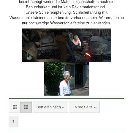
beeinträchtigt weder die Materialeigenschaften noch die
Benutzbarkeit und ist kein Reklamationsgrund.
Unsere Schleifempfehlung: Schleiferfahrung mit
Wasserschleifsteinen sollte bereits vorhanden sein. Wir empfehlen
nur hochwertige Wasserschleifsteine zu verwenden.
Sortieren nach
pro Seite
Sortieren nach
15 pro Seite
1