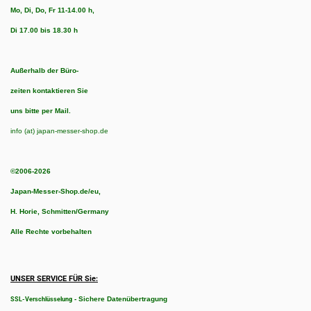
Mo, Di, Do, Fr 11-14.00 h,
Di 17.00 bis 18.30 h
Außerhalb der Büro-
zeiten kontaktieren Sie
uns bitte per Mail.
info (at) japan-messer-shop.de
©2006-2026
Japan-Messer-Shop.de/eu,
H. Horie, Schmitten/Germany
Alle Rechte vorbehalten
UNSER SERVICE FÜR Sie:
-
Sichere Datenübertragung
SSL-Verschlüsselung