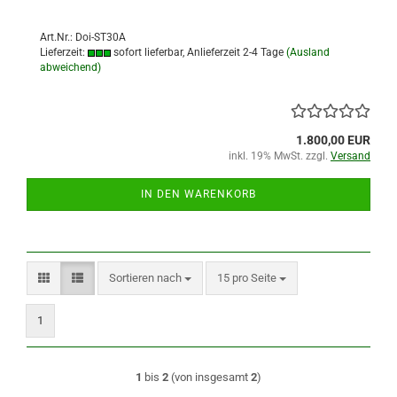
Art.Nr.: Doi-ST30A
Lieferzeit:
sofort lieferbar, Anlieferzeit 2-4 Tage
(Ausland
abweichend)
1.800,00 EUR
inkl. 19% MwSt. zzgl.
Versand
IN DEN WARENKORB
Sortieren nach
pro Seite
Sortieren nach
15 pro Seite
1
1
bis
2
(von insgesamt
2
)