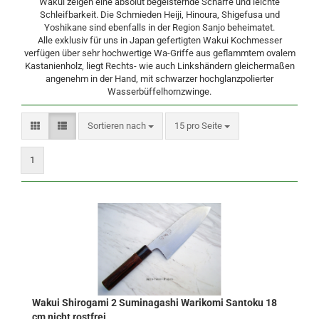
Wakui zeigen eine absolut begeisternde Schärfe und leichte
Schleifbarkeit. Die Schmieden Heiji, Hinoura, Shigefusa und
Yoshikane sind ebenfalls in der Region Sanjo beheimatet.
Alle exklusiv für uns in Japan gefertigten Wakui Kochmesser
verfügen über sehr hochwertige Wa-Griffe aus geflammtem ovalem
Kastanienholz, liegt Rechts- wie auch Linkshändern gleichermaßen
angenehm in der Hand, mit schwarzer hochglanzpolierter
Wasserbüffelhornzwinge.
Sortieren nach
pro Seite
Sortieren nach
15 pro Seite
1
Wakui Shirogami 2 Suminagashi Warikomi Santoku 18
cm nicht rostfrei