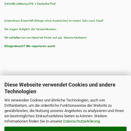
Schnelle Lieferung DHL + Deutsche Post
kostenloser Erstschliff (Klinge ohne Ausbrüche) im ersten Jahr nach Kauf!
Sie tragen lediglich die Versandkosten.
Wir schleifen nur von Hand
mit Finish auf jap. Naturschleifstein!
Klingenbruch?
Wir reparieren auch!
Diese Webseite verwendet Cookies und andere
Technologien
ZAHLUNGSARTEN
Wir verwenden Cookies und ähnliche Technologien, auch von
Zahlungsarten:
Drittanbietern, um die ordentliche Funktionsweise der Website zu
3 % Rabatt bei Vorkasse/Banküberweisung
gewährleisten, die Nutzung unseres Angebotes zu analysieren und Ihnen
ein bestmögliches Einkaufserlebnis bieten zu können. Weitere
PayPal
Informationen finden Sie in unserer
Datenschutzerklärung
.
Nachnahme