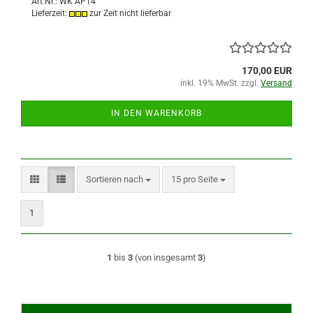
Art.Nr.: WK AP14
Lieferzeit:
zur Zeit nicht lieferbar
170,00 EUR
inkl. 19% MwSt. zzgl.
Versand
IN DEN WARENKORB
Sortieren nach
pro Seite
Sortieren nach
15 pro Seite
1
1
bis
3
(von insgesamt
3
)