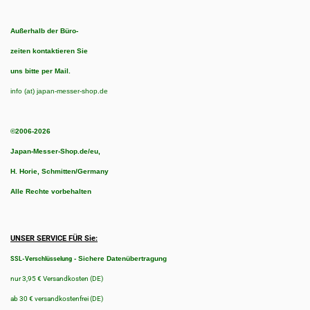
Außerhalb der Büro-
zeiten kontaktieren Sie
uns bitte per Mail.
info (at) japan-messer-shop.de
©2006-2026
Japan-Messer-Shop.de/eu,
H. Horie, Schmitten/Germany
Alle Rechte vorbehalten
UNSER SERVICE FÜR Sie:
-
Sichere Datenübertragung
SSL-Verschlüsselung
nur 3,95 € Versandkosten (DE)
ab 30 € versandkostenfrei (DE)