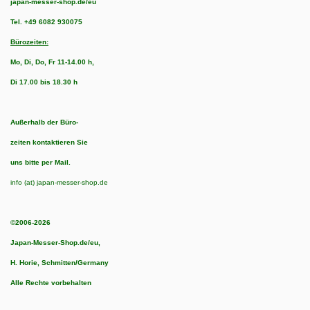
japan-messer-shop.de/eu
Tel.
+49 6082 930075
Bürozeiten:
Mo, Di, Do, Fr 11-14.00 h,
Di 17.00 bis 18.30 h
Außerhalb der Büro-
zeiten kontaktieren Sie
uns bitte per Mail.
info (at) japan-messer-shop.de
©2006-2026
Japan-Messer-Shop.de/eu,
H. Horie, Schmitten/Germany
Alle Rechte vorbehalten