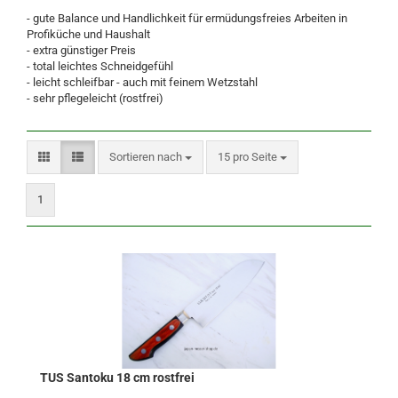
- gute Balance und Handlichkeit für ermüdungsfreies Arbeiten in
Profiküche und Haushalt
- extra günstiger Preis
- total leichtes Schneidgefühl
- leicht schleifbar - auch mit feinem Wetzstahl
- sehr pflegeleicht (rostfrei)
Sortieren nach
pro Seite
Sortieren nach
15 pro Seite
1
TUS Santoku 18 cm rostfrei