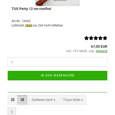
TUS Petty 12 cm rostfrei
Art.Nr.: 16662
Lieferzeit:
zur Zeit nicht lieferbar
67,00 EUR
inkl. 19% MwSt. zzgl.
Versand
IN DEN WARENKORB
Sortieren nach
pro Seite
Sortieren nach
15 pro Seite
1