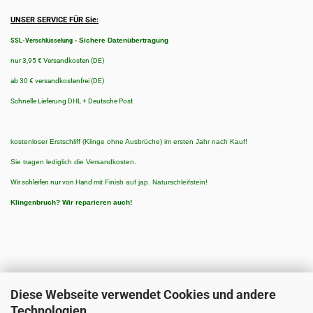
UNSER SERVICE FÜR Sie:
-
Sichere Datenübertragung
SSL-Verschlüsselung
nur 3,95 € Versandkosten (DE)
ab 30 € versandkostenfrei (DE)
Schnelle Lieferung DHL + Deutsche Post
kostenloser Erstschliff (Klinge ohne Ausbrüche) im ersten Jahr nach Kauf!
Sie tragen lediglich die Versandkosten.
Wir schleifen nur von Hand
mit Finish auf jap. Naturschleifstein!
Klingenbruch?
Wir reparieren auch!
Diese Webseite verwendet Cookies und andere
Technologien
ZAHLUNGSARTEN