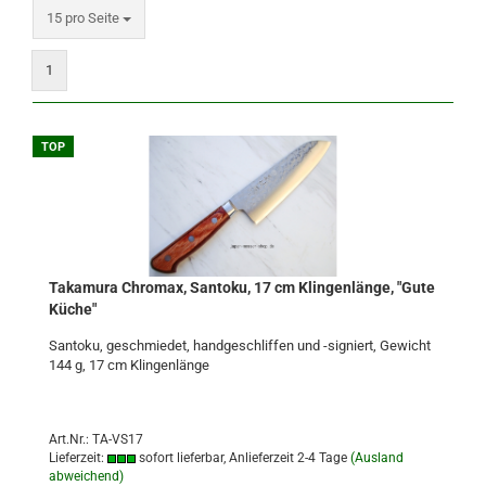
pro Seite
15 pro Seite
1
TOP
Takamura Chromax, Santoku, 17 cm Klingenlänge, "Gute
Küche"
Santoku, geschmiedet, handgeschliffen und -signiert, Gewicht
144 g, 17 cm Klingenlänge
Art.Nr.: TA-VS17
Lieferzeit:
sofort lieferbar, Anlieferzeit 2-4 Tage
(Ausland
abweichend)