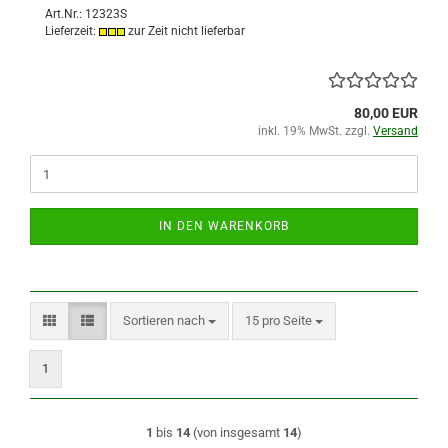
Art.Nr.: 12323S
Lieferzeit:
zur Zeit nicht lieferbar
80,00 EUR
inkl. 19% MwSt. zzgl.
Versand
IN DEN WARENKORB
Sortieren nach
pro Seite
Sortieren nach
15 pro Seite
1
1
bis
14
(von insgesamt
14
)