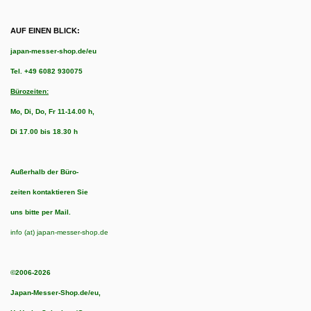
AUF EINEN BLICK:
japan-messer-shop.de/eu
Tel.
+49 6082 930075
Bürozeiten:
Mo, Di, Do, Fr 11-14.00 h,
Di 17.00 bis 18.30 h
Außerhalb der Büro-
zeiten kontaktieren Sie
uns bitte per Mail.
info (at) japan-messer-shop.de
©2006-2026
Japan-Messer-Shop.de/eu,