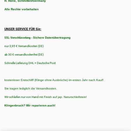
H. Horie, Schmitten/Germany
Alle Rechte vorbehalten
UNSER SERVICE FÜR Sie:
-
Sichere Datenübertragung
SSL-Verschlüsselung
nur 3,95 € Versandkosten (DE)
ab 30 € versandkostenfrei (DE)
Schnelle Lieferung DHL + Deutsche Post
kostenloser Erstschliff (Klinge ohne Ausbrüche) im ersten Jahr nach Kauf!
Sie tragen lediglich die Versandkosten.
Wir schleifen nur von Hand
mit Finish auf jap. Naturschleifstein!
Klingenbruch?
Wir reparieren auch!