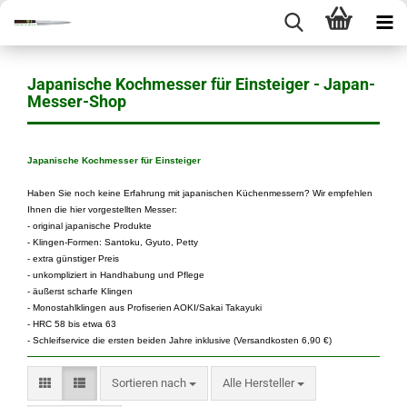
Japanische Kochmesser für Einsteiger - Japan-
Messer-Shop
Japanische Kochmesser für Einsteiger
Haben Sie noch keine Erfahrung mit japanischen Küchenmessern? Wir empfehlen
Ihnen die hier vorgestellten Messer:
- original japanische Produkte
- Klingen-Formen: Santoku, Gyuto, Petty
- extra günstiger Preis
- unkompliziert in Handhabung und Pflege
- äußerst scharfe Klingen
- Monostahlklingen aus Profiserien AOKI/Sakai Takayuki
- HRC 58 bis etwa 63
- Schleifservice die ersten beiden Jahre inklusive (Versandkosten 6,90 €)
Sortieren nach
Sortieren nach
Alle Hersteller