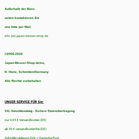
Außerhalb der Büro-
zeiten kontaktieren Sie
uns bitte per Mail.
info (at) japan-messer-shop.de
©2006-2026
Japan-Messer-Shop.de/eu,
H. Horie, Schmitten/Germany
Alle Rechte vorbehalten
UNSER SERVICE FÜR Sie:
-
Sichere Datenübertragung
SSL-Verschlüsselung
nur 3,95 € Versandkosten (DE)
ab 30 € versandkostenfrei (DE)
Schnelle Lieferung DHL + Deutsche Post