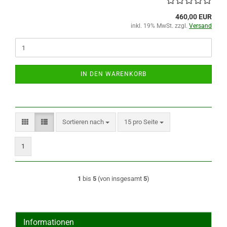
460,00 EUR
inkl. 19% MwSt. zzgl.
Versand
IN DEN WARENKORB
Sortieren nach
pro Seite
Sortieren nach
15 pro Seite
1
1
bis
5
(von insgesamt
5
)
Informationen