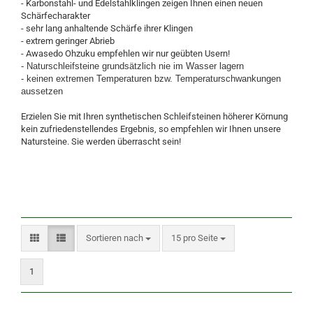
- Karbonstahl- und Edelstahlklingen zeigen Ihnen einen neuen
Schärfecharakter
- sehr lang anhaltende Schärfe ihrer Klingen
- extrem geringer Abrieb
- Awasedo Ohzuku empfehlen wir nur geübten Usern!
- Naturschleifsteine grundsätzlich nie im Wasser lagern
- keinen extremen Temperaturen bzw. Temperaturschwankungen
aussetzen
Erzielen Sie mit Ihren synthetischen Schleifsteinen höherer Körnung
kein zufriedenstellendes Ergebnis, so empfehlen wir Ihnen unsere
Natursteine. Sie werden überrascht sein!
Sortieren nach
pro Seite
Sortieren nach
15 pro Seite
1