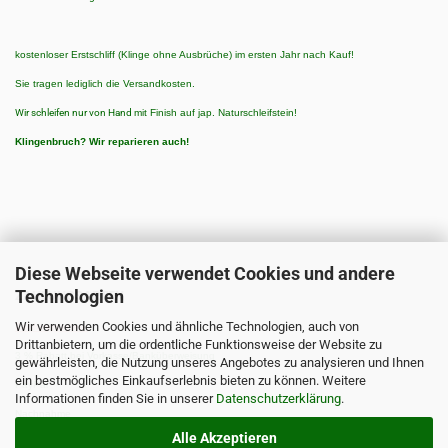
kostenloser Erstschliff (Klinge ohne Ausbrüche) im ersten Jahr nach Kauf!
Sie tragen lediglich die Versandkosten.
Wir schleifen nur von Hand
mit Finish auf jap. Naturschleifstein!
Klingenbruch?
Wir reparieren auch!
Diese Webseite verwendet Cookies und andere
Technologien
ZAHLUNGSARTEN
Wir verwenden Cookies und ähnliche Technologien, auch von
Zahlungsarten:
Drittanbietern, um die ordentliche Funktionsweise der Website zu
3 % Rabatt bei Vorkasse/Banküberweisung
gewährleisten, die Nutzung unseres Angebotes zu analysieren und Ihnen
ein bestmögliches Einkaufserlebnis bieten zu können. Weitere
PayPal
Informationen finden Sie in unserer
Datenschutzerklärung
.
Nachnahme
Alle Akzeptieren