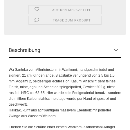
AUF DEN MERKZETTEL
FRAGE ZUM PRODUKT
Beschreibung
Wa Santoku vom Allerfeinsten mit Warikomi, handgeschmiedet und -
signiert, 21 cm Klingenlänge, Blattstärke verjüngend von 2.5 bis 1,5
mm, Aogami 2, beidseitiger echter Hon Kasumi Anschliff, sehr feines
Finish, mine, ago und Schneide spiegelpoliert, Gewicht 202 g, nicht
rostfrei, HRC ca. 63-65. Hier wurde kein Fertigmaterial benutzt, sondern
die mittlere Karbonstahlschneidlage wurde per Hand eingesetzt und
geschweißt.
Hakkaku-Griff aus achtkantigem massivem Ebenholz mit polierter
Zwinge aus Wasserbüffelhorn.
Erleben Sie die Schärfe einer echten Warikomi-Karbonstahl-Klinge!