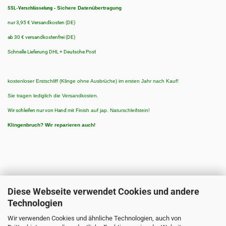
-
Sichere Datenübertragung
SSL-Verschlüsselung
nur 3,95 € Versandkosten (DE)
ab 30 € versandkostenfrei (DE)
Schnelle Lieferung DHL + Deutsche Post
kostenloser Erstschliff (Klinge ohne Ausbrüche) im ersten Jahr nach Kauf!
Sie tragen lediglich die Versandkosten.
Wir schleifen nur von Hand
mit Finish auf jap. Naturschleifstein!
Klingenbruch?
Wir reparieren auch!
Diese Webseite verwendet Cookies und andere
Technologien
ZAHLUNGSARTEN
Wir verwenden Cookies und ähnliche Technologien, auch von
Zahlungsarten: