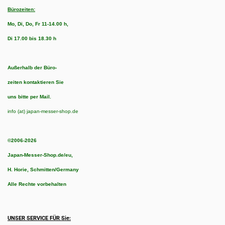
Bürozeiten:
Mo, Di, Do, Fr 11-14.00 h,
Di 17.00 bis 18.30 h
Außerhalb der Büro-
zeiten kontaktieren Sie
uns bitte per Mail.
info (at) japan-messer-shop.de
©2006-2026
Japan-Messer-Shop.de/eu,
H. Horie, Schmitten/Germany
Alle Rechte vorbehalten
UNSER SERVICE FÜR Sie: