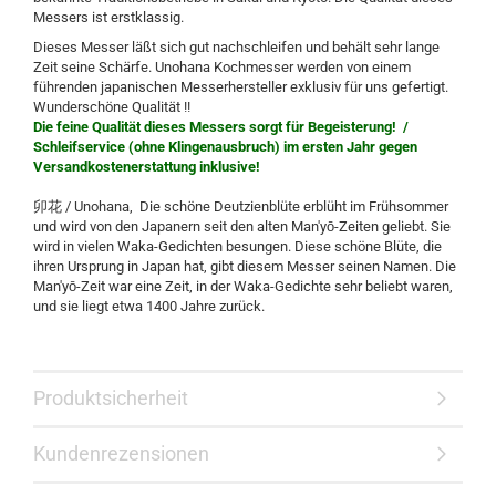
Messers ist erstklassig.
Dieses Messer läßt sich gut nachschleifen und behält sehr lange
Zeit seine Schärfe. Unohana Kochmesser werden von einem
führenden japanischen Messerhersteller exklusiv für uns gefertigt.
Wunderschöne Qualität !!
Die feine Qualität dieses Messers sorgt für Begeisterung! /
Schleifservice (ohne Klingenausbruch) im ersten Jahr gegen
Versandkostenerstattung inklusive!
卯花 / Unohana, Die schöne Deutzienblüte erblüht im Frühsommer
und wird von den Japanern seit den alten Man'yō-Zeiten geliebt. Sie
wird in vielen Waka-Gedichten besungen. Diese schöne Blüte, die
ihren Ursprung in Japan hat, gibt diesem Messer seinen Namen. Die
Man'yō-Zeit war eine Zeit, in der Waka-Gedichte sehr beliebt waren,
und sie liegt etwa 1400 Jahre zurück.
Produktsicherheit
Kundenrezensionen