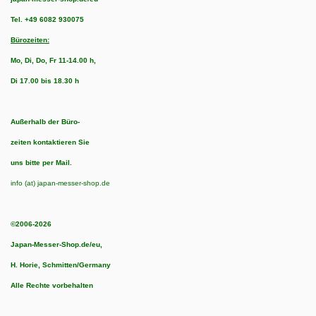
Tel.
+49 6082 930075
Bürozeiten:
Mo, Di, Do, Fr 11-14.00 h,
Di 17.00 bis 18.30 h
Außerhalb der Büro-
zeiten kontaktieren Sie
uns bitte per Mail.
info (at) japan-messer-shop.de
©2006-2026
Japan-Messer-Shop.de/eu,
H. Horie, Schmitten/Germany
Alle Rechte vorbehalten