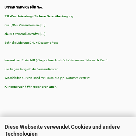
UNSER SERVICE FÜR Sie:
-
Sichere Datenübertragung
SSL-Verschlüsselung
nur 3,95 € Versandkosten (DE)
ab 30 € versandkostenfrei (DE)
Schnelle Lieferung DHL + Deutsche Post
kostenloser Erstschliff (Klinge ohne Ausbrüche) im ersten Jahr nach Kauf!
Sie tragen lediglich die Versandkosten.
Wir schleifen nur von Hand
mit Finish auf jap. Naturschleifstein!
Klingenbruch?
Wir reparieren auch!
Diese Webseite verwendet Cookies und andere
Technologien
ZAHLUNGSARTEN