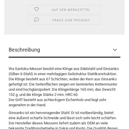
AUF DEN MERKZETTEL
FRAGE ZUM PRODUKT
Beschreibung
Wa Santoku-Messer besitzt eine Klinge aus Edelstahl und Ginsanko
(Silber-3-Stahl) in einer mehrlagigen Seilstruktur Stahlkonstruktion.
Die Klinge besteht aus 67 Schichten, wobei der Kern aus Ginsanko
gefertigt ist. Die Seitenflächen zeigen ein laminiertes Kettenmuster
und sind hochglanzpoliert. Die Klingenlänge 165 mm, das Gewicht
132 g, und die Klinge Stärke 2 mm. HRC 60.
Der Griff besteht aus achteckigem Eichenholz und liegt sehr
angenehm in der Hand.
Ginsanko ist ein hervorragender Stahl: Er ist rostbeständig, bietet
eine äußerst scharfe Schneide und lässt sich sehr leicht schärfen.
Der Hersteller dieses Messers liefert zudem als OEM an viele
bekannte Traditionsbetriebe in Sakai und Kyoto. Die Qualität dieses