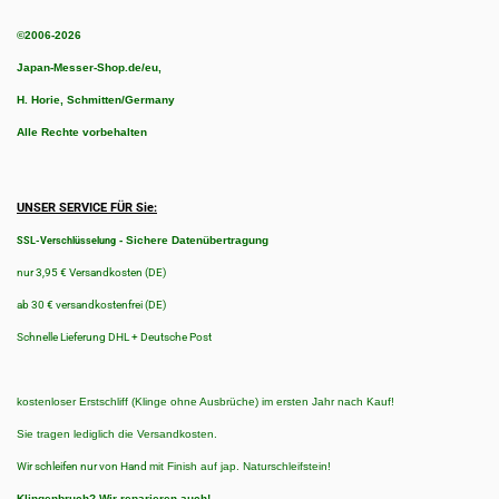
©2006-2026
Japan-Messer-Shop.de/eu,
H. Horie, Schmitten/Germany
Alle Rechte vorbehalten
UNSER SERVICE FÜR Sie:
-
Sichere Datenübertragung
SSL-Verschlüsselung
nur 3,95 € Versandkosten (DE)
ab 30 € versandkostenfrei (DE)
Schnelle Lieferung DHL + Deutsche Post
kostenloser Erstschliff (Klinge ohne Ausbrüche) im ersten Jahr nach Kauf!
Sie tragen lediglich die Versandkosten.
Wir schleifen nur von Hand
mit Finish auf jap. Naturschleifstein!
Klingenbruch?
Wir reparieren auch!