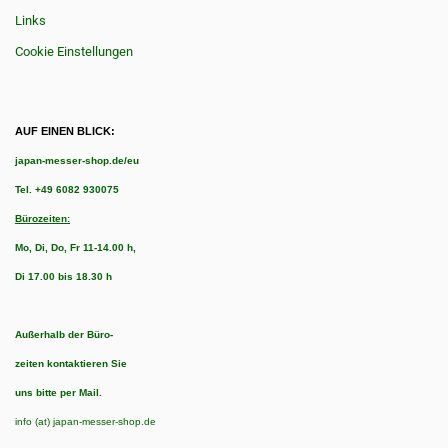
Links
Cookie Einstellungen
AUF EINEN BLICK:
japan-messer-shop.de/eu
Tel.
+49 6082 930075
Bürozeiten:
Mo, Di, Do, Fr 11-14.00 h,
Di 17.00 bis 18.30 h
Außerhalb der Büro-
zeiten kontaktieren Sie
uns bitte per Mail.
info (at) japan-messer-shop.de