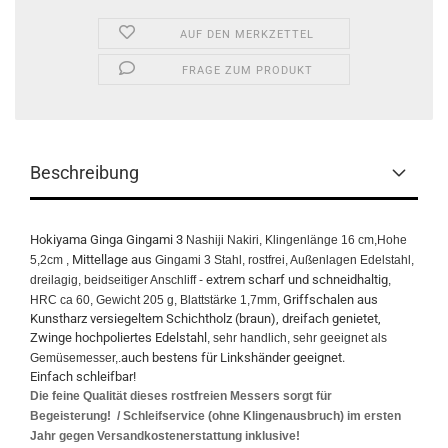
AUF DEN MERKZETTEL
FRAGE ZUM PRODUKT
Beschreibung
Hokiyama Ginga Gingami 3
Nashiji Nakiri, Klingenlänge 16 cm,Hohe
Mittellage aus
5,2cm ,
Gingami 3 Stahl, rostfrei, Außenlagen Edelstahl,
extrem scharf und schneidhaltig
dreilagig, beidseitiger Anschliff -
,
Griffschalen aus
HRC ca 60, Gewicht 205 g, Blattstärke 1,7mm,
Kunstharz versiegeltem Schichtholz (braun), dreifach genietet,
Zwinge hochpoliertes Edelstahl
, sehr handlich, sehr
geeignet als
auch bestens für Linkshänder geeignet.
Gemüsemesser,.
Einfach schleifbar!
Die feine Qualität dieses rostfreien Messers sorgt für
Begeisterung! / Schleifservice (ohne Klingenausbruch) im ersten
Jahr gegen Versandkostenerstattung inklusive!