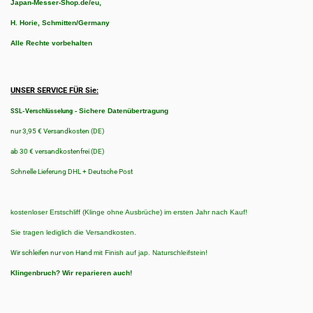
Japan-Messer-Shop.de/eu,
H. Horie, Schmitten/Germany
Alle Rechte vorbehalten
UNSER SERVICE FÜR Sie:
-
Sichere Datenübertragung
SSL-Verschlüsselung
nur 3,95 € Versandkosten (DE)
ab 30 € versandkostenfrei (DE)
Schnelle Lieferung DHL + Deutsche Post
kostenloser Erstschliff (Klinge ohne Ausbrüche) im ersten Jahr nach Kauf!
Sie tragen lediglich die Versandkosten.
Wir schleifen nur von Hand
mit Finish auf jap. Naturschleifstein!
Klingenbruch?
Wir reparieren auch!