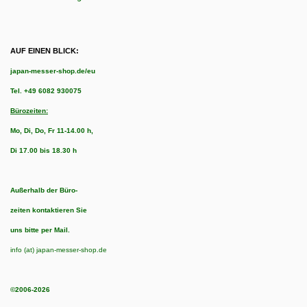
AUF EINEN BLICK:
japan-messer-shop.de/eu
Tel.
+49 6082 930075
Bürozeiten:
Mo, Di, Do, Fr 11-14.00 h,
Di 17.00 bis 18.30 h
Außerhalb der Büro-
zeiten kontaktieren Sie
uns bitte per Mail.
info (at) japan-messer-shop.de
©2006-2026