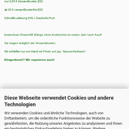
nur 3,95 € Versandkosten (DE)
ab 30 € versandkostenfrei (DE)
Schnelle Lieferung DHL + Deutsche Post
kostenloser Erstschliff (Klinge ohne Ausbrüche) im ersten Jahr nach Kauf!
Sie tragen lediglich die Versandkosten.
Wir schleifen nur von Hand
mit Finish auf jap. Naturschleifstein!
Klingenbruch?
Wir reparieren auch!
Diese Webseite verwendet Cookies und andere
Technologien
ZAHLUNGSARTEN
Wir verwenden Cookies und ähnliche Technologien, auch von
Zahlungsarten:
Drittanbietern, um die ordentliche Funktionsweise der Website zu
3 % Rabatt bei Vorkasse/Banküberweisung
gewährleisten, die Nutzung unseres Angebotes zu analysieren und Ihnen
ein bestmögliches Einkaufserlebnis bieten zu können. Weitere