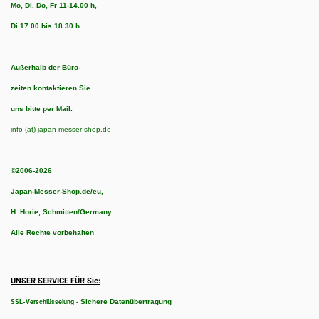
Mo, Di, Do, Fr 11-14.00 h,
Di 17.00 bis 18.30 h
Außerhalb der Büro-
zeiten kontaktieren Sie
uns bitte per Mail.
info (at) japan-messer-shop.de
©2006-2026
Japan-Messer-Shop.de/eu,
H. Horie, Schmitten/Germany
Alle Rechte vorbehalten
UNSER SERVICE FÜR Sie:
-
Sichere Datenübertragung
SSL-Verschlüsselung