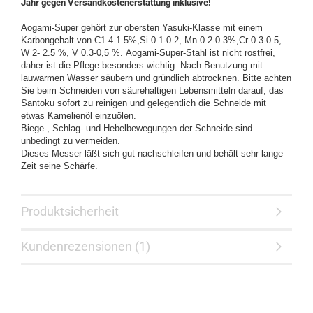
Jahr gegen Versandkostenerstattung inklusive!
Aogami-Super gehört zur obersten Yasuki-Klasse mit einem
Karbongehalt von C1.4-1.5%,Si 0.1-0.2, Mn 0.2-0.3%,Cr 0.3-0.5,
W 2- 2.5 %, V 0.3-0,5 %. Aogami-Super-Stahl ist nicht rostfrei,
daher ist die Pflege besonders wichtig: Nach Benutzung mit
lauwarmen Wasser säubern und gründlich abtrocknen. Bitte achten
Sie beim Schneiden von säurehaltigen Lebensmitteln darauf, das
Santoku sofort zu reinigen und gelegentlich die Schneide mit
etwas Kamelienöl einzuölen.
Biege-, Schlag- und Hebelbewegungen der Schneide sind
unbedingt zu vermeiden.
Dieses Messer läßt sich gut nachschleifen und behält sehr lange
Zeit seine Schärfe.
Produktsicherheit
Kundenrezensionen (1)