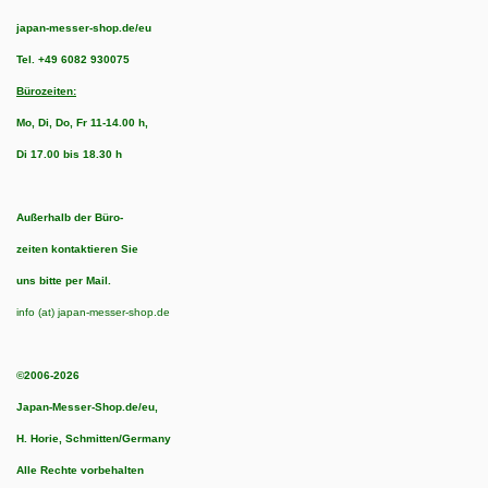
japan-messer-shop.de/eu
Tel.
+49 6082 930075
Bürozeiten:
Mo, Di, Do, Fr 11-14.00 h,
Di 17.00 bis 18.30 h
Außerhalb der Büro-
zeiten kontaktieren Sie
uns bitte per Mail.
info (at) japan-messer-shop.de
©2006-2026
Japan-Messer-Shop.de/eu,
H. Horie, Schmitten/Germany
Alle Rechte vorbehalten