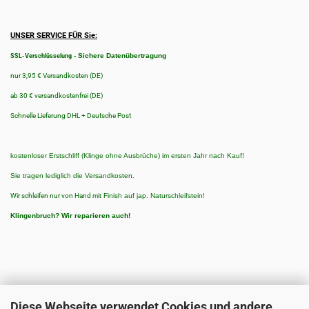
UNSER SERVICE FÜR Sie:
-
Sichere Datenübertragung
SSL-Verschlüsselung
nur 3,95 € Versandkosten (DE)
ab 30 € versandkostenfrei (DE)
Schnelle Lieferung DHL + Deutsche Post
kostenloser Erstschliff (Klinge ohne Ausbrüche) im ersten Jahr nach Kauf!
Sie tragen lediglich die Versandkosten.
Wir schleifen nur von Hand
mit Finish auf jap. Naturschleifstein!
Klingenbruch?
Wir reparieren auch!
Diese Webseite verwendet Cookies und andere