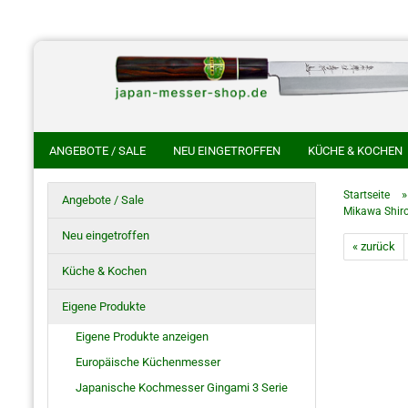
ANGEBOTE / SALE
NEU EINGETROFFEN
KÜCHE & KOCHEN
CHINESISCHE KOCHMESSER
HANDGESCHMIEDETE KOCHMES
Startseite
Angebote / Sale
Mikawa Shir
HOKIYAMA CUTLERY SAKON
SHIROU KUNIMITSU
NAKAYA 
Neu eingetroffen
« zurück
HO SAYA MESSERSCHEIDE
RASIERMESSER
JAPANISCHE S
Küche & Kochen
Eigene Produkte
Eigene Produkte anzeigen
Europäische Küchenmesser
Japanische Kochmesser Gingami 3 Serie