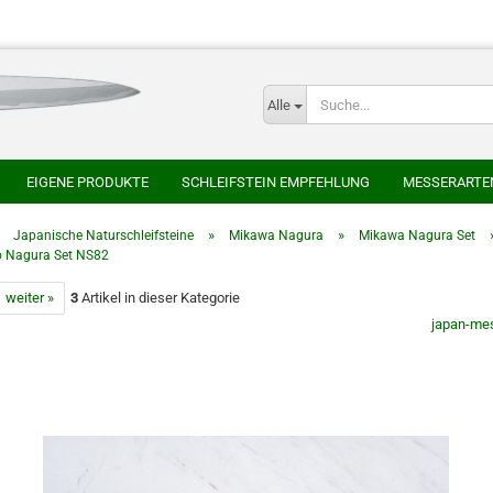
Alle
E-
EIGENE PRODUKTE
SCHLEIFSTEIN EMPFEHLUNG
MESSERARTE
P
SER
HONYAKI HOCHO
AOKI HAMONO
AZAI ECHIZEN MARUKAT
»
»
»
Japanische Naturschleifsteine
Mikawa Nagura
Mikawa Nagura Set
o Nagura Set NS82
HEIJI
SAKAI TAKAYUKI
SHIGEFUSA SCHMIEDE
SUISIN
TAK
weiter »
3
Artikel in dieser Kategorie
CHLEIFSTEINE
JAPANISCHE NATURSCHLEIFSTEINE
japan-me
Kont
Pas