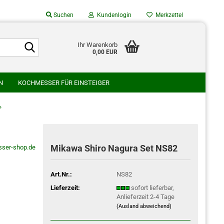
Suchen
Kundenlogin
Merkzettel
Suche...
Suche...
Ihr Warenkorb
0,00 EUR
Mail
N
KOCHMESSER FÜR EINSTEIGER
asswort
SU
GLESTAIN
HATONO HAMONO
»
AMURA HAMONO
WAKUI SCHMIEDE
WATANABE HAMONO
Mikawa Shiro Nagura Set NS82
sser-shop.de
o erstellen
swort vergessen?
Art.Nr.:
NS82
Lieferzeit:
sofort lieferbar,
Anlieferzeit 2-4 Tage
(Ausland abweichend)