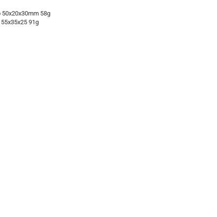
ro 50x20x30mm 58g
 55x35x25 91g