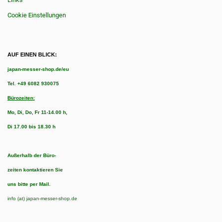
Cookie Einstellungen
AUF EINEN BLICK:
japan-messer-shop.de/eu
Tel.
+49 6082 930075
Bürozeiten:
Mo, Di, Do, Fr 11-14.00 h,
Di 17.00 bis 18.30 h
Außerhalb der Büro-
zeiten kontaktieren Sie
uns bitte per Mail.
info (at) japan-messer-shop.de