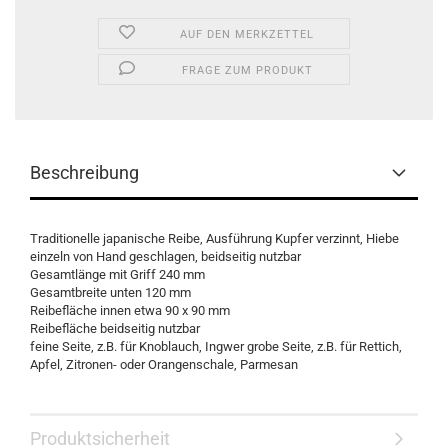
AUF DEN MERKZETTEL
FRAGE ZUM PRODUKT
Beschreibung
Traditionelle japanische Reibe, Ausführung Kupfer verzinnt, Hiebe
einzeln von Hand geschlagen, beidseitig nutzbar
Gesamtlänge mit Griff 240 mm
Gesamtbreite unten 120 mm
Reibefläche innen etwa 90 x 90 mm
Reibefläche beidseitig nutzbar
feine Seite, z.B. für Knoblauch, Ingwer grobe Seite, z.B. für Rettich,
Apfel, Zitronen- oder Orangenschale, Parmesan
Produktsicherheit