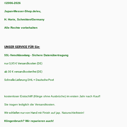
©2006-2026
Japan-Messer-Shop.de/eu,
H. Horie, Schmitten/Germany
Alle Rechte vorbehalten
UNSER SERVICE FÜR Sie:
-
Sichere Datenübertragung
SSL-Verschlüsselung
nur 3,95 € Versandkosten (DE)
ab 30 € versandkostenfrei (DE)
Schnelle Lieferung DHL + Deutsche Post
kostenloser Erstschliff (Klinge ohne Ausbrüche) im ersten Jahr nach Kauf!
Sie tragen lediglich die Versandkosten.
Wir schleifen nur von Hand
mit Finish auf jap. Naturschleifstein!
Klingenbruch?
Wir reparieren auch!