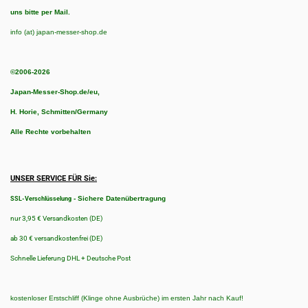
uns bitte per Mail.
info (at) japan-messer-shop.de
©2006-2026
Japan-Messer-Shop.de/eu,
H. Horie, Schmitten/Germany
Alle Rechte vorbehalten
UNSER SERVICE FÜR Sie:
-
Sichere Datenübertragung
SSL-Verschlüsselung
nur 3,95 € Versandkosten (DE)
ab 30 € versandkostenfrei (DE)
Schnelle Lieferung DHL + Deutsche Post
kostenloser Erstschliff (Klinge ohne Ausbrüche) im ersten Jahr nach Kauf!