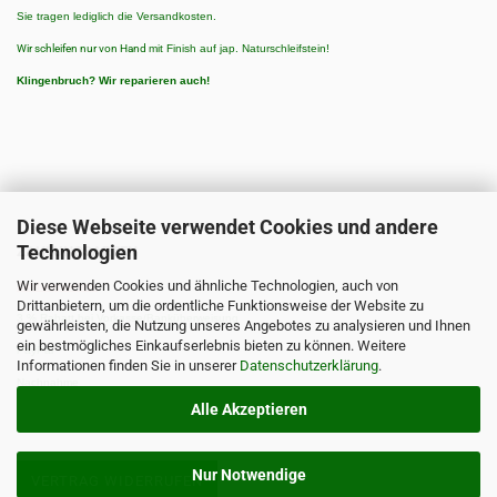
Sie tragen lediglich die Versandkosten.
Wir schleifen nur von Hand
mit Finish auf jap. Naturschleifstein!
Klingenbruch?
Wir reparieren auch!
Diese Webseite verwendet Cookies und andere
Technologien
ZAHLUNGSARTEN
Wir verwenden Cookies und ähnliche Technologien, auch von
Zahlungsarten:
Drittanbietern, um die ordentliche Funktionsweise der Website zu
3 % Rabatt bei Vorkasse/Banküberweisung
gewährleisten, die Nutzung unseres Angebotes zu analysieren und Ihnen
ein bestmögliches Einkaufserlebnis bieten zu können. Weitere
PayPal
Informationen finden Sie in unserer
Datenschutzerklärung
.
Nachnahme
Alle Akzeptieren
Nur Notwendige
VERTRAG WIDERRUFEN