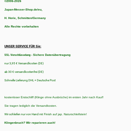
©2006-2026
Japan-Messer-Shop.de/eu,
H. Horie, Schmitten/Germany
Alle Rechte vorbehalten
UNSER SERVICE FÜR Sie:
-
Sichere Datenübertragung
SSL-Verschlüsselung
nur 3,95 € Versandkosten (DE)
ab 30 € versandkostenfrei (DE)
Schnelle Lieferung DHL + Deutsche Post
kostenloser Erstschliff (Klinge ohne Ausbrüche) im ersten Jahr nach Kauf!
Sie tragen lediglich die Versandkosten.
Wir schleifen nur von Hand
mit Finish auf jap. Naturschleifstein!
Klingenbruch?
Wir reparieren auch!