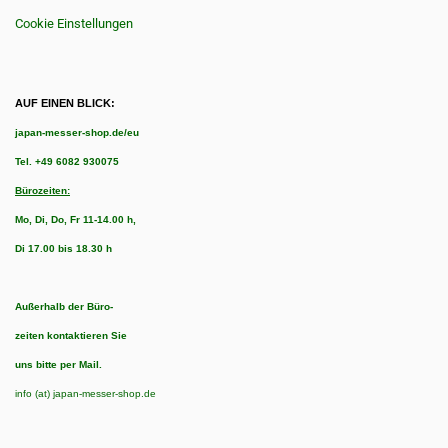
Cookie Einstellungen
AUF EINEN BLICK:
japan-messer-shop.de/eu
Tel.
+49 6082 930075
Bürozeiten:
Mo, Di, Do, Fr 11-14.00 h,
Di 17.00 bis 18.30 h
Außerhalb der Büro-
zeiten kontaktieren Sie
uns bitte per Mail.
info (at) japan-messer-shop.de