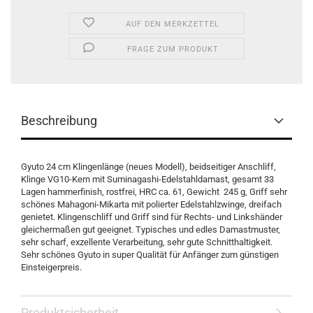
AUF DEN MERKZETTEL
FRAGE ZUM PRODUKT
Beschreibung
Gyuto 24 cm Klingenlänge (neues Modell), beidseitiger Anschliff,
Klinge VG10-Kern mit Suminagashi-Edelstahldamast, gesamt 33
Lagen hammerfinish, rostfrei, HRC ca. 61, Gewicht 245 g, Griff sehr
schönes Mahagoni-Mikarta mit polierter Edelstahlzwinge, dreifach
genietet. Klingenschliff und Griff sind für Rechts- und Linkshänder
gleichermaßen gut geeignet. Typisches und edles Damastmuster,
sehr scharf, exzellente Verarbeitung, sehr gute Schnitthaltigkeit.
Sehr schönes Gyuto in super Qualität für Anfänger zum günstigen
Einsteigerpreis.
Produktsicherheit