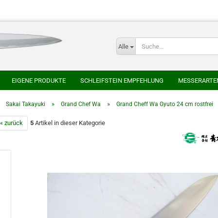
Alle
E-
EIGENE PRODUKTE
SCHLEIFSTEIN EMPFEHLUNG
MESSERARTE
P
SER
HONYAKI HOCHO
AOKI HAMONO
AZAI ECHIZEN MARUKAT
»
»
»
Sakai Takayuki
Grand Chef Wa
Grand Cheff Wa Gyuto 24 cm rostfrei
HEIJI
SAKAI TAKAYUKI
SHIGEFUSA SCHMIEDE
SUISIN
TAK
« zurück
5
Artikel in dieser Kategorie
CHLEIFSTEINE
JAPANISCHE NATURSCHLEIFSTEINE
Kont
Pas