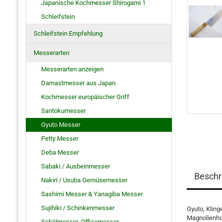
Japanische Kochmesser Shirogami 1
Schleifstein
Schleifstein Empfehlung
Messerarten
Messerarten anzeigen
Damastmesser aus Japan
Kochmesser europäischer Griff
Santokumesser
Gyuto Messer
Petty Messer
Deba Messer
Sabaki / Ausbeinmesser
Beschr
Nakiri / Usuba Gemüsemesser
Sashimi Messer & Yanagiba Messer
Sujihiki / Schinkenmesser
Gyuto, Kling
Magnolienhol
Schälmesser, Officemesser