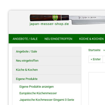
ANGEBOTE / SALE
NEU EINGETROFFEN
KÜCHE & KOCHEN
CHINESISCHE KOCHMESSER
HANDGESCHMIEDETE KOCHMES
Startseite
Angebote / Sale
HOKIYAMA CUTLERY SAKON
SHIROU KUNIMITSU
NAKAYA 
« Erster
Neu eingetroffen
HO SAYA MESSERSCHEIDE
RASIERMESSER
JAPANISCHE S
Küche & Kochen
Eigene Produkte
Eigene Produkte anzeigen
Europäische Küchenmesser
Japanische Kochmesser Gingami 3 Serie