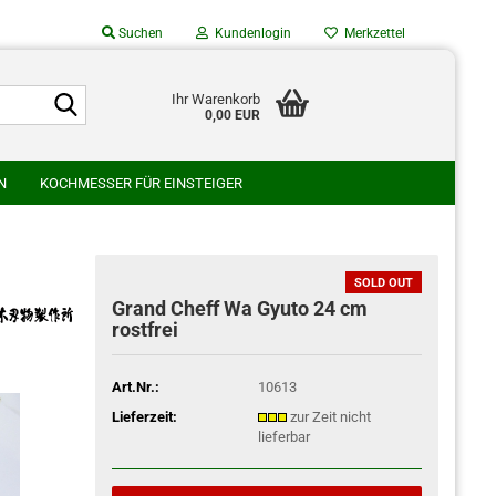
Suchen
Kundenlogin
Merkzettel
Suche...
Suche...
Ihr Warenkorb
0,00 EUR
Mail
N
KOCHMESSER FÜR EINSTEIGER
asswort
SU
GLESTAIN
HATONO HAMONO
AMURA HAMONO
WAKUI SCHMIEDE
WATANABE HAMONO
SOLD OUT
Grand Cheff Wa Gyuto 24 cm
rostfrei
o erstellen
swort vergessen?
Art.Nr.:
10613
Lieferzeit:
zur Zeit nicht
lieferbar