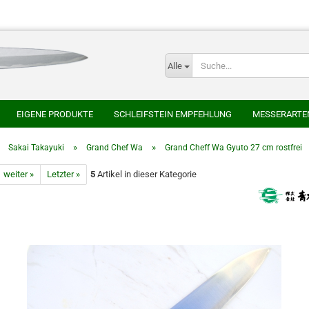
Alle
E-
EIGENE PRODUKTE
SCHLEIFSTEIN EMPFEHLUNG
MESSERARTE
P
SER
HONYAKI HOCHO
AOKI HAMONO
AZAI ECHIZEN MARUKAT
»
»
»
Sakai Takayuki
Grand Chef Wa
Grand Cheff Wa Gyuto 27 cm rostfrei
HEIJI
SAKAI TAKAYUKI
SHIGEFUSA SCHMIEDE
SUISIN
TAK
weiter »
Letzter »
5
Artikel in dieser Kategorie
CHLEIFSTEINE
JAPANISCHE NATURSCHLEIFSTEINE
Kont
Pas