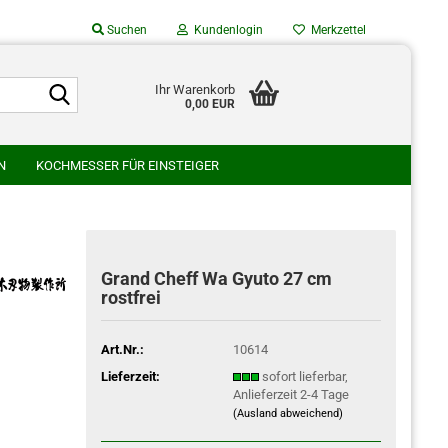
Suchen
Kundenlogin
Merkzettel
Suche...
Suche...
Ihr Warenkorb
0,00 EUR
Mail
N
KOCHMESSER FÜR EINSTEIGER
asswort
SU
GLESTAIN
HATONO HAMONO
AMURA HAMONO
WAKUI SCHMIEDE
WATANABE HAMONO
Grand Cheff Wa Gyuto 27 cm
rostfrei
o erstellen
swort vergessen?
Art.Nr.:
10614
Lieferzeit:
sofort lieferbar,
Anlieferzeit 2-4 Tage
(Ausland abweichend)