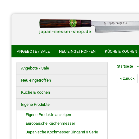
ANGEBOTE / SALE
NEU EINGETROFFEN
KÜCHE & KOCHEN
CHINESISCHE KOCHMESSER
HANDGESCHMIEDETE KOCHMES
Startseite
Angebote / Sale
HOKIYAMA CUTLERY SAKON
SHIROU KUNIMITSU
NAKAYA 
« zurück
Neu eingetroffen
HO SAYA MESSERSCHEIDE
RASIERMESSER
JAPANISCHE S
Küche & Kochen
Eigene Produkte
Eigene Produkte anzeigen
Europäische Küchenmesser
Japanische Kochmesser Gingami 3 Serie