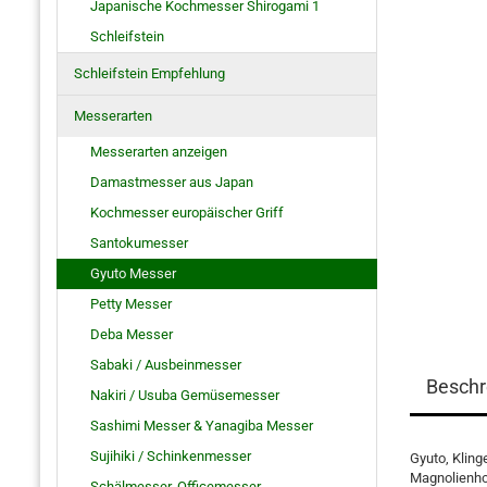
Japanische Kochmesser Shirogami 1
Schleifstein
Schleifstein Empfehlung
Messerarten
Messerarten anzeigen
Damastmesser aus Japan
Kochmesser europäischer Griff
Santokumesser
Gyuto Messer
Petty Messer
Deba Messer
Sabaki / Ausbeinmesser
Beschr
Nakiri / Usuba Gemüsemesser
Sashimi Messer & Yanagiba Messer
Sujihiki / Schinkenmesser
Gyuto, Kling
Magnolienhol
Schälmesser, Officemesser