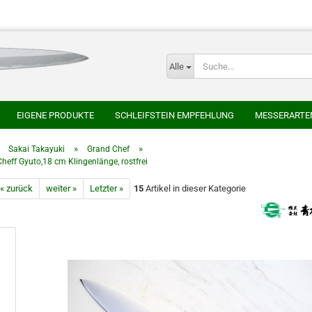
Alle
E-
EIGENE PRODUKTE
SCHLEIFSTEIN EMPFEHLUNG
MESSERARTE
P
SER
HONYAKI HOCHO
AOKI HAMONO
AZAI ECHIZEN MARUKAT
»
»
»
Sakai Takayuki
Grand Chef
heff Gyuto,18 cm Klingenlänge, rostfrei
HEIJI
SAKAI TAKAYUKI
SHIGEFUSA SCHMIEDE
SUISIN
TAK
« zurück
weiter »
Letzter »
15
Artikel in dieser Kategorie
CHLEIFSTEINE
JAPANISCHE NATURSCHLEIFSTEINE
Kont
Pas