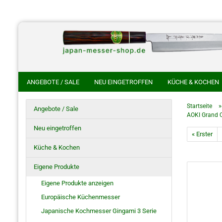
ANGEBOTE / SALE
NEU EINGETROFFEN
KÜCHE & KOCHEN
CHINESISCHE KOCHMESSER
HANDGESCHMIEDETE KOCHMES
Startseite
Angebote / Sale
AOKI Grand C
HOKIYAMA CUTLERY SAKON
SHIROU KUNIMITSU
NAKAYA 
Neu eingetroffen
« Erster
HO SAYA MESSERSCHEIDE
RASIERMESSER
JAPANISCHE S
Küche & Kochen
Eigene Produkte
Eigene Produkte anzeigen
Europäische Küchenmesser
Japanische Kochmesser Gingami 3 Serie