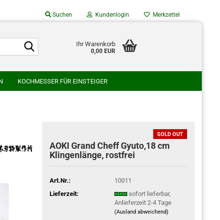
Suchen
Kundenlogin
Merkzettel
Suche...
Suche...
Ihr Warenkorb
0,00 EUR
Mail
N
KOCHMESSER FÜR EINSTEIGER
asswort
SU
GLESTAIN
HATONO HAMONO
AMURA HAMONO
WAKUI SCHMIEDE
WATANABE HAMONO
SOLD OUT
AOKI Grand Cheff Gyuto,18 cm
o erstellen
Klingenlänge, rostfrei
swort vergessen?
Art.Nr.:
10011
Lieferzeit:
sofort lieferbar,
Anlieferzeit 2-4 Tage
(Ausland abweichend)