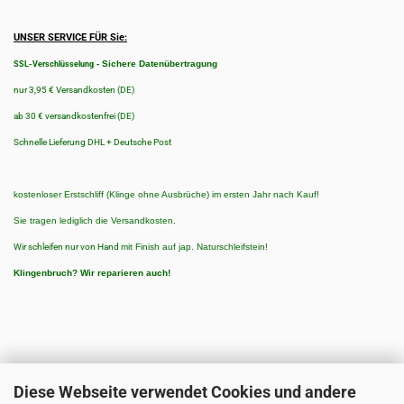
UNSER SERVICE FÜR Sie:
-
Sichere Datenübertragung
SSL-Verschlüsselung
nur 3,95 € Versandkosten (DE)
ab 30 € versandkostenfrei (DE)
Schnelle Lieferung DHL + Deutsche Post
kostenloser Erstschliff (Klinge ohne Ausbrüche) im ersten Jahr nach Kauf!
Sie tragen lediglich die Versandkosten.
Wir schleifen nur von Hand
mit Finish auf jap. Naturschleifstein!
Klingenbruch?
Wir reparieren auch!
Diese Webseite verwendet Cookies und andere