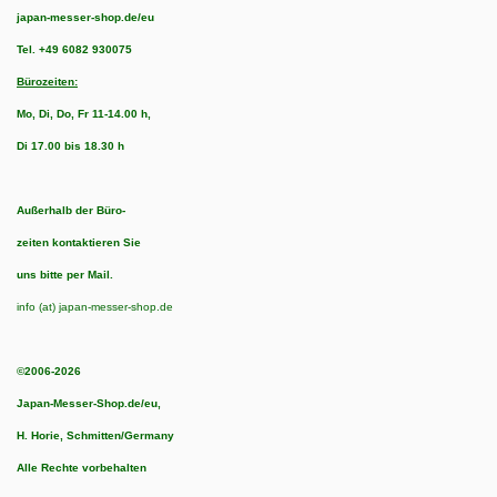
japan-messer-shop.de/eu
Tel.
+49 6082 930075
Bürozeiten:
Mo, Di, Do, Fr 11-14.00 h,
Di 17.00 bis 18.30 h
Außerhalb der Büro-
zeiten kontaktieren Sie
uns bitte per Mail.
info (at) japan-messer-shop.de
©2006-2026
Japan-Messer-Shop.de/eu,
H. Horie, Schmitten/Germany
Alle Rechte vorbehalten