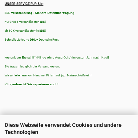
UNSER SERVICE FÜR Sie:
-
Sichere Datenübertragung
SSL-Verschlüsselung
nur 3,95 € Versandkosten (DE)
ab 30 € versandkostenfrei (DE)
Schnelle Lieferung DHL + Deutsche Post
kostenloser Erstschliff (Klinge ohne Ausbrüche) im ersten Jahr nach Kauf!
Sie tragen lediglich die Versandkosten.
Wir schleifen nur von Hand
mit Finish auf jap. Naturschleifstein!
Klingenbruch?
Wir reparieren auch!
Diese Webseite verwendet Cookies und andere
Technologien
ZAHLUNGSARTEN