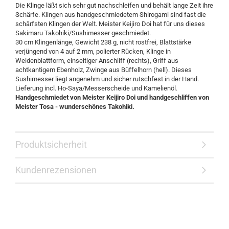
Die Klinge läßt sich sehr gut nachschleifen und behält lange Zeit ihre
Schärfe. Klingen aus handgeschmiedetem Shirogami sind fast die
schärfsten Klingen der Welt. Meister Keijiro Doi hat für uns dieses
Sakimaru Takohiki/Sushimesser geschmiedet.
30 cm Klingenlänge, Gewicht 238 g, nicht rostfrei, Blattstärke
verjüngend von 4 auf 2 mm, polierter Rücken, Klinge in
Weidenblattform, einseitiger Anschliff (rechts), Griff aus
achtkantigem Ebenholz, Zwinge aus Büffelhorn (hell). Dieses
Sushimesser liegt angenehm und sicher rutschfest in der Hand.
Lieferung incl. Ho-Saya/Messerscheide und Kamelienöl.
Handgeschmiedet von Meister Keijiro Doi und handgeschliffen von
Meister Tosa - wunderschönes Takohiki.
Produktsicherheit
Kundenrezensionen