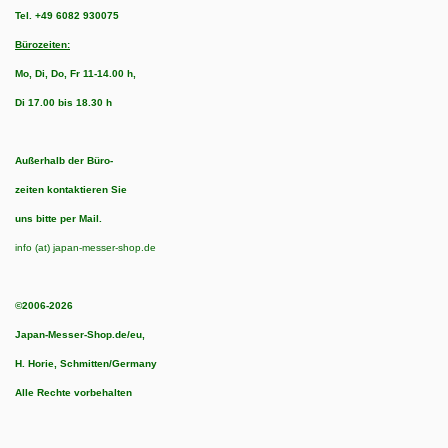
Tel.
+49 6082 930075
Bürozeiten:
Mo, Di, Do, Fr 11-14.00 h,
Di 17.00 bis 18.30 h
Außerhalb der Büro-
zeiten kontaktieren Sie
uns bitte per Mail.
info (at) japan-messer-shop.de
©2006-2026
Japan-Messer-Shop.de/eu,
H. Horie, Schmitten/Germany
Alle Rechte vorbehalten