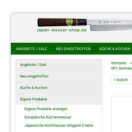
ANGEBOTE / SALE
NEU EINGETROFFEN
KÜCHE & KOCHEN
CHINESISCHE KOCHMESSER
HANDGESCHMIEDETE KOCHMES
Startseite
Angebote / Sale
SPC Santoku 1
HOKIYAMA CUTLERY SAKON
SHIROU KUNIMITSU
NAKAYA 
Neu eingetroffen
« zurück
HO SAYA MESSERSCHEIDE
RASIERMESSER
JAPANISCHE S
Küche & Kochen
Eigene Produkte
Eigene Produkte anzeigen
Europäische Küchenmesser
Japanische Kochmesser Gingami 3 Serie