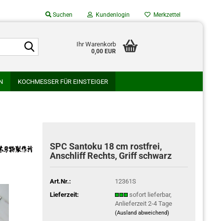
Suchen
Kundenlogin
Merkzettel
Suche...
Suche...
Ihr Warenkorb
0,00 EUR
Mail
N
KOCHMESSER FÜR EINSTEIGER
asswort
SU
GLESTAIN
HATONO HAMONO
AMURA HAMONO
WAKUI SCHMIEDE
WATANABE HAMONO
SPC Santoku 18 cm rostfrei,
o erstellen
Anschliff Rechts, Griff schwarz
swort vergessen?
Art.Nr.:
12361S
Lieferzeit:
sofort lieferbar,
Anlieferzeit 2-4 Tage
(Ausland abweichend)