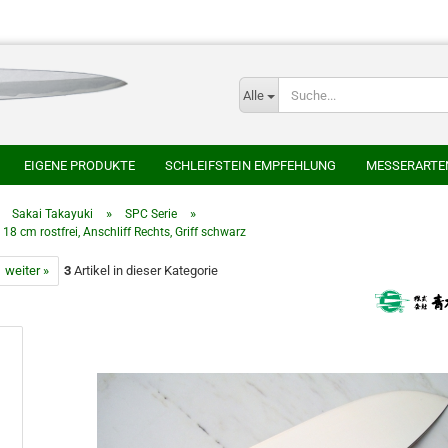
Alle
E-
EIGENE PRODUKTE
SCHLEIFSTEIN EMPFEHLUNG
MESSERARTE
P
SER
HONYAKI HOCHO
AOKI HAMONO
AZAI ECHIZEN MARUKAT
»
»
»
Sakai Takayuki
SPC Serie
8 cm rostfrei, Anschliff Rechts, Griff schwarz
HEIJI
SAKAI TAKAYUKI
SHIGEFUSA SCHMIEDE
SUISIN
TAK
weiter »
3
Artikel in dieser Kategorie
CHLEIFSTEINE
JAPANISCHE NATURSCHLEIFSTEINE
Kont
Pas