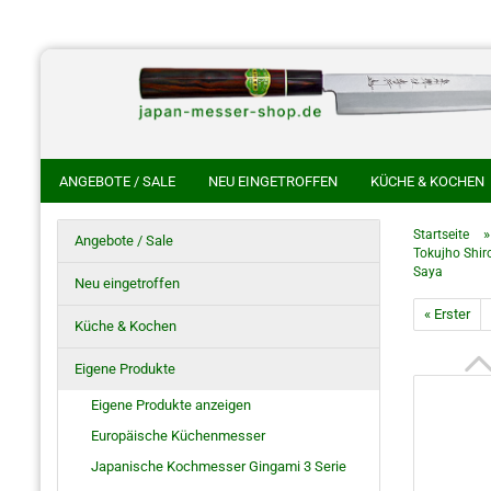
ANGEBOTE / SALE
NEU EINGETROFFEN
KÜCHE & KOCHEN
CHINESISCHE KOCHMESSER
HANDGESCHMIEDETE KOCHMES
Startseite
Angebote / Sale
Tokujho Shir
HOKIYAMA CUTLERY SAKON
SHIROU KUNIMITSU
NAKAYA 
Saya
Neu eingetroffen
HO SAYA MESSERSCHEIDE
RASIERMESSER
JAPANISCHE S
« Erster
Küche & Kochen
Eigene Produkte
Eigene Produkte anzeigen
Europäische Küchenmesser
Japanische Kochmesser Gingami 3 Serie