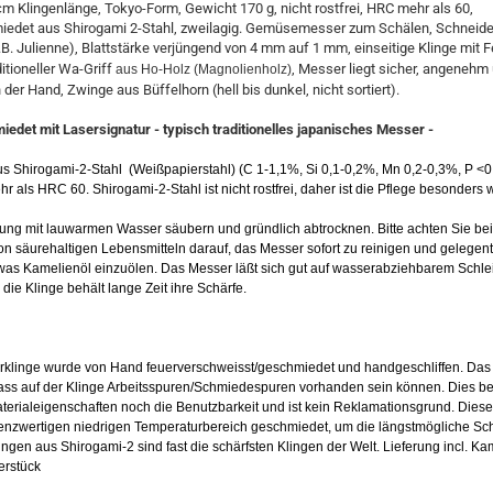
m Klingenlänge, Tokyo-Form, Gewicht 170 g, nicht rostfrei, HRC mehr als 60,
edet aus Shirogami 2-Stahl, zweilagig. Gemüsemesser zum Schälen, Schneiden
z.B. Julienne), Blattstärke verjüngend von 4 mm auf 1 mm, einseitige Klinge mit F
ditioneller Wa-Griff
, Messer liegt sicher, angenehm
aus Ho-Holz (Magnolienholz)
 der Hand, Zwinge aus Büffelhorn (hell bis dunkel, nicht sortiert).
det mit Lasersignatur - typisch traditionelles japanisches Messer -
us Shirogami-2-Stahl (Weißpapierstahl) (C 1-1,1%, Si 0,1-0,2%, Mn 0,2-0,3%, P <
 als HRC 60. Shirogami-2-Stahl ist nicht rostfrei, daher ist die Pflege besonders w
ng mit lauwarmen Wasser säubern und gründlich abtrocknen. Bitte achten Sie be
n säurehaltigen Lebensmitteln darauf, das Messer sofort zu reinigen und gelegentl
twas Kamelienöl einzuölen. Das Messer läßt sich gut auf wasserabziehbarem Schlei
die Klinge behält lange Zeit ihre Schärfe.
klinge wurde von Hand feuerverschweisst/geschmiedet und handgeschliffen. Das
ass auf der Klinge Arbeitsspuren/Schmiedespuren vorhanden sein können. Dies bee
terialeigenschaften noch die Benutzbarkeit und ist kein Reklamationsgrund. Dies
nzwertigen niedrigen Temperaturbereich geschmiedet, um die längstmögliche Sch
ingen aus Shirogami-2 sind fast die schärfsten Klingen der Welt. Lieferung incl. Ka
erstück