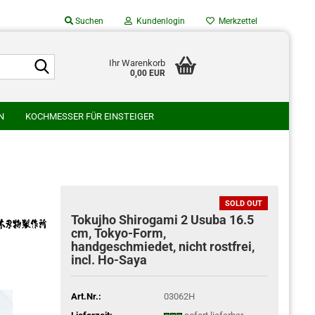
Suchen
Kundenlogin
Merkzettel
Suche...
Suche...
Ihr Warenkorb
0,00 EUR
Mail
N
KOCHMESSER FÜR EINSTEIGER
asswort
SU
GLESTAIN
HATONO HAMONO
AMURA HAMONO
WAKUI SCHMIEDE
WATANABE HAMONO
SOLD OUT
o erstellen
Tokujho Shirogami 2 Usuba 16.5
cm, Tokyo-Form,
swort vergessen?
handgeschmiedet, nicht rostfrei,
incl. Ho-Saya
Art.Nr.:
03062H