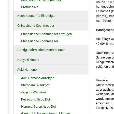
Usuba 16.5 c
handgeschmi
Brotmesser
Feinarbeit (
Kochmesser für Einsteiger
(rechts), tra
rutschfest in
Chinesische Kochmesser
Handgeschmie
Chinesische Kochmesser anzeigen
Die Klinge a
Chinesische Kochmesser
<0,004%, mehr
Handgeschmiedete Kochmesser
Nach Benutzu
Schneiden vo
Honyaki Hocho
Klinge mit e
schärfen und 
Aoki Hamono
Aoki Hamono anzeigen
Hinweis:
Shirogami Warikomi
Diese Messer
aber auch, d
Aogami Warikomi
weder die Ma
wurde am gre
Keijiro und Itsuo Doi
erreichen. Kl
Homura Guren Itsuo Doi
Echtes Meist
Gingami 3 Exklusiv Hocho Messer