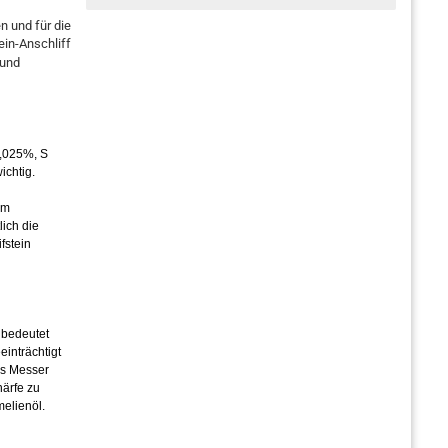
 und für die
ein-Anschliff
 und
0,025%, S
ichtig.
im
ich die
fstein
 bedeutet
inträchtigt
es Messer
ärfe zu
melienöl.