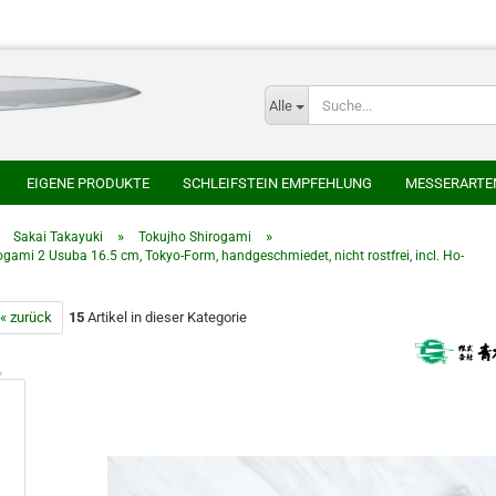
Alle
E-
EIGENE PRODUKTE
SCHLEIFSTEIN EMPFEHLUNG
MESSERARTE
P
SER
HONYAKI HOCHO
AOKI HAMONO
AZAI ECHIZEN MARUKAT
»
»
»
Sakai Takayuki
Tokujho Shirogami
ogami 2 Usuba 16.5 cm, Tokyo-Form, handgeschmiedet, nicht rostfrei, incl. Ho-
HEIJI
SAKAI TAKAYUKI
SHIGEFUSA SCHMIEDE
SUISIN
TAK
CHLEIFSTEINE
JAPANISCHE NATURSCHLEIFSTEINE
« zurück
15
Artikel in dieser Kategorie
Kont
Pas