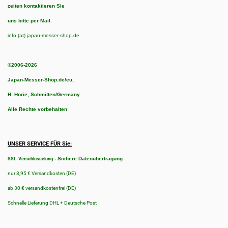
zeiten kontaktieren Sie
uns bitte per Mail.
info (at) japan-messer-shop.de
©2006-2026
Japan-Messer-Shop.de/eu,
H. Horie, Schmitten/Germany
Alle Rechte vorbehalten
UNSER SERVICE FÜR Sie:
-
Sichere Datenübertragung
SSL-Verschlüsselung
nur 3,95 € Versandkosten (DE)
ab 30 € versandkostenfrei (DE)
Schnelle Lieferung DHL + Deutsche Post