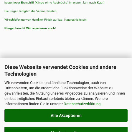
kostenloser Erstschliff (Klinge ohne Ausbrüche) im ersten Jahr nach Kauf!
Sie tragen lediglich die Versandkosten.
Wir schleifen nur von Hand
mit Finish auf jap. Naturschleifstein!
Klingenbruch?
Wir reparieren auch!
Diese Webseite verwendet Cookies und andere
Technologien
ZAHLUNGSARTEN
Wir verwenden Cookies und ähnliche Technologien, auch von
Zahlungsarten:
Drittanbietern, um die ordentliche Funktionsweise der Website zu
3 % Rabatt bei Vorkasse/Banküberweisung
gewährleisten, die Nutzung unseres Angebotes zu analysieren und Ihnen
ein bestmögliches Einkaufserlebnis bieten zu können. Weitere
PayPal
Informationen finden Sie in unserer
Datenschutzerklärung
.
Nachnahme
Alle Akzeptieren