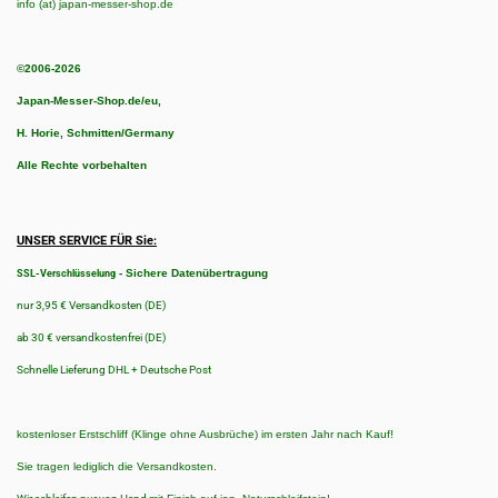
info (at) japan-messer-shop.de
©2006-2026
Japan-Messer-Shop.de/eu,
H. Horie, Schmitten/Germany
Alle Rechte vorbehalten
UNSER SERVICE FÜR Sie:
-
Sichere Datenübertragung
SSL-Verschlüsselung
nur 3,95 € Versandkosten (DE)
ab 30 € versandkostenfrei (DE)
Schnelle Lieferung DHL + Deutsche Post
kostenloser Erstschliff (Klinge ohne Ausbrüche) im ersten Jahr nach Kauf!
Sie tragen lediglich die Versandkosten.