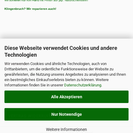
Wir schleifen nur von Hand
mit Finish auf jap. Naturschleifstein!
Klingenbruch?
Wir reparieren auch!
Diese Webseite verwendet Cookies und andere
Technologien
ZAHLUNGSARTEN
Wir verwenden Cookies und ähnliche Technologien, auch von
Zahlungsarten:
Drittanbietern, um die ordentliche Funktionsweise der Website zu
3 % Rabatt bei Vorkasse/Banküberweisung
gewährleisten, die Nutzung unseres Angebotes zu analysieren und Ihnen
ein bestmögliches Einkaufserlebnis bieten zu können. Weitere
PayPal
Informationen finden Sie in unserer
Datenschutzerklärung
.
Nachnahme
Alle Akzeptieren
Nur Notwendige
VERTRAG WIDERRUFEN
Weitere Informationen