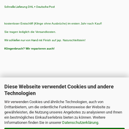
Schnelle Lieferung DHL + Deutsche Post
kostenloser Erstschliff (Klinge ohne Ausbrüche) im ersten Jahr nach Kauf!
Sie tragen lediglich die Versandkosten.
Wir schleifen nur von Hand
mit Finish auf jap. Naturschleifstein!
Klingenbruch?
Wir reparieren auch!
Diese Webseite verwendet Cookies und andere
Technologien
ZAHLUNGSARTEN
Wir verwenden Cookies und ähnliche Technologien, auch von
Zahlungsarten:
Drittanbietern, um die ordentliche Funktionsweise der Website zu
3 % Rabatt bei Vorkasse/Banküberweisung
gewährleisten, die Nutzung unseres Angebotes zu analysieren und Ihnen
ein bestmögliches Einkaufserlebnis bieten zu können. Weitere
PayPal
Informationen finden Sie in unserer
Datenschutzerklärung
.
Nachnahme