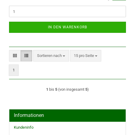
IN DEN WARENKORB
Sortieren nach
pro Seite
Sortieren nach
15 pro Seite
1
1
bis
5
(von insgesamt
5
)
Informationen
Kundeninfo