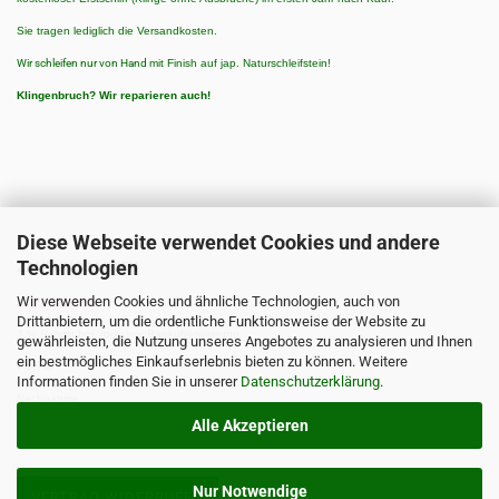
Sie tragen lediglich die Versandkosten.
Wir schleifen nur von Hand
mit Finish auf jap. Naturschleifstein!
Klingenbruch?
Wir reparieren auch!
Diese Webseite verwendet Cookies und andere
Technologien
ZAHLUNGSARTEN
Wir verwenden Cookies und ähnliche Technologien, auch von
Zahlungsarten:
Drittanbietern, um die ordentliche Funktionsweise der Website zu
3 % Rabatt bei Vorkasse/Banküberweisung
gewährleisten, die Nutzung unseres Angebotes zu analysieren und Ihnen
ein bestmögliches Einkaufserlebnis bieten zu können. Weitere
PayPal
Informationen finden Sie in unserer
Datenschutzerklärung
.
Nachnahme
Alle Akzeptieren
Nur Notwendige
VERTRAG WIDERRUFEN