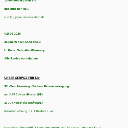
zeiten kontaktieren Sie
uns bitte per Mail.
info (at) japan-messer-shop.de
©2006-2026
Japan-Messer-Shop.de/eu,
H. Horie, Schmitten/Germany
Alle Rechte vorbehalten
UNSER SERVICE FÜR Sie:
-
Sichere Datenübertragung
SSL-Verschlüsselung
nur 3,95 € Versandkosten (DE)
ab 30 € versandkostenfrei (DE)
Schnelle Lieferung DHL + Deutsche Post
kostenloser Erstschliff (Klinge ohne Ausbrüche) im ersten Jahr nach Kauf!