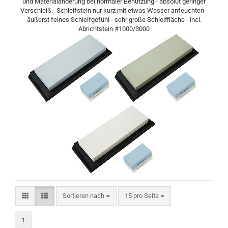
und Materialänderung bei normaler Benutzung - absolut geringer
Verschleiß - Schleifstein nur kurz mit etwas Wasser anfeuchten -
äußerst feines Schleifgefühl - sehr große Schleiffläche - incl.
Abrichtstein #1000/3000
Sortieren nach
pro Seite
Sortieren nach
15 pro Seite
1