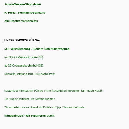
Japan-Messer-Shop.de/eu,
H. Horie, Schmitten/Germany
Alle Rechte vorbehalten
UNSER SERVICE FÜR Sie:
-
Sichere Datenübertragung
SSL-Verschlüsselung
nur 3,95 € Versandkosten (DE)
ab 30 € versandkostenfrei (DE)
Schnelle Lieferung DHL + Deutsche Post
kostenloser Erstschliff (Klinge ohne Ausbrüche) im ersten Jahr nach Kauf!
Sie tragen lediglich die Versandkosten.
Wir schleifen nur von Hand
mit Finish auf jap. Naturschleifstein!
Klingenbruch?
Wir reparieren auch!