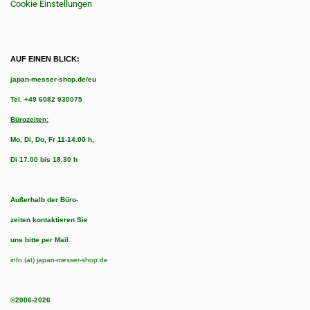
Cookie Einstellungen
AUF EINEN BLICK:
japan-messer-shop.de/eu
Tel.
+49 6082 930075
Bürozeiten:
Mo, Di, Do, Fr 11-14.00 h,
Di 17.00 bis 18.30 h
Außerhalb der Büro-
zeiten kontaktieren Sie
uns bitte per Mail.
info (at) japan-messer-shop.de
©2006-2026