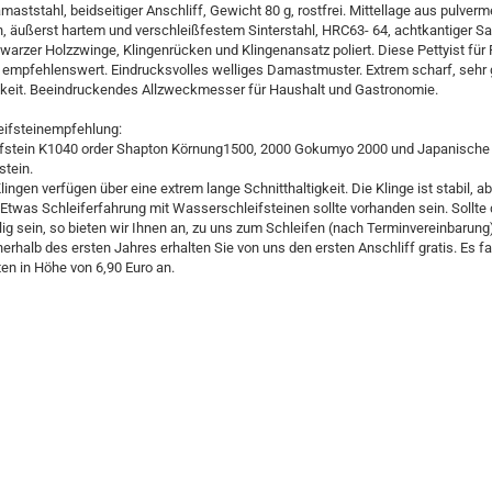
aststahl, beidseitiger Anschliff, Gewicht 80 g, rostfrei. Mittellage aus pulverm
n, äußerst hartem und verschleißfestem Sinterstahl, HRC63- 64, achtkantiger Sa
hwarzer Holzzwinge, Klingenrücken und Klingenansatz poliert. Diese Pettyist für
 empfehlenswert. Eindrucksvolles welliges Damastmuster. Extrem scharf, sehr 
igkeit. Beeindruckendes Allzweckmesser für Haushalt und Gastronomie.
eifsteinempfehlung:
fstein K1040 order Shapton Körnung1500, 2000 Gokumyo 2000 und Japanische
stein.
lingen verfügen über eine extrem lange Schnitthaltigkeit. Die Klinge ist stabil, a
 Etwas Schleiferfahrung mit Wasserschleifsteinen sollte vorhanden sein. Sollte 
llig sein, so bieten wir Ihnen an, zu uns zum Schleifen (nach Terminvereinbarung
rhalb des ersten Jahres erhalten Sie von uns den ersten Anschliff gratis. Es fal
n in Höhe von 6,90 Euro an.