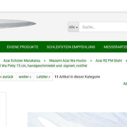
Alle
E-
EIGENE PRODUKTE
SCHLEIFSTEIN EMPFEHLUNG
MESSERARTE
P
SER
HONYAKI HOCHO
AOKI HAMONO
AZAI ECHIZEN MARUKAT
»
»
»
Azai Echizen Marukatsu
Masami Azai Wa Hocho
Azai R2 PM Stahl
l Wa Petty 15 cm, handgeschmiedet und -signiert, rostfrei
HEIJI
SAKAI TAKAYUKI
SHIGEFUSA SCHMIEDE
SUISIN
TAK
« zurück
weiter »
Letzter »
11
Artikel in dieser Kategorie
CHLEIFSTEINE
JAPANISCHE NATURSCHLEIFSTEINE
Az
Kont
Pas