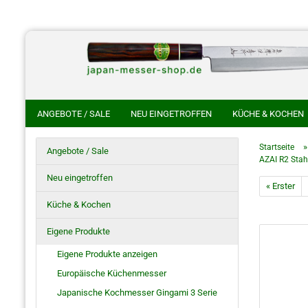
ANGEBOTE / SALE
NEU EINGETROFFEN
KÜCHE & KOCHEN
CHINESISCHE KOCHMESSER
HANDGESCHMIEDETE KOCHMES
Startseite
Angebote / Sale
AZAI R2 Stah
HOKIYAMA CUTLERY SAKON
SHIROU KUNIMITSU
NAKAYA 
Neu eingetroffen
« Erster
HO SAYA MESSERSCHEIDE
RASIERMESSER
JAPANISCHE S
Küche & Kochen
Eigene Produkte
Eigene Produkte anzeigen
Europäische Küchenmesser
Japanische Kochmesser Gingami 3 Serie