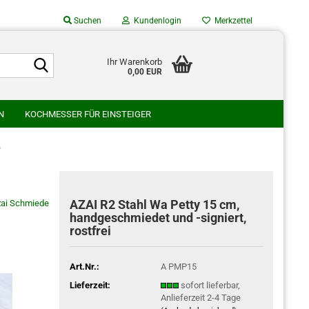
Suchen
Kundenlogin
Merkzettel
Suche...
Suche...
Ihr Warenkorb
0,00 EUR
Mail
N
KOCHMESSER FÜR EINSTEIGER
asswort
SU
GLESTAIN
HATONO HAMONO
»
AMURA HAMONO
WAKUI SCHMIEDE
WATANABE HAMONO
AZAI R2 Stahl Wa Petty 15 cm,
ai Schmiede
o erstellen
handgeschmiedet und -signiert,
rostfrei
swort vergessen?
Art.Nr.:
A PMP15
Lieferzeit:
sofort lieferbar,
Anlieferzeit 2-4 Tage