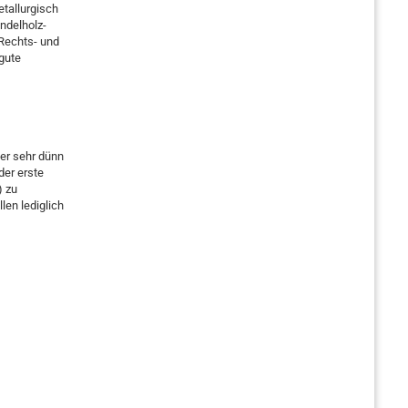
etallurgisch
ndelholz-
 Rechts- und
gute
ber sehr dünn
der erste
) zu
len lediglich