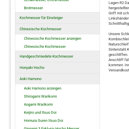
Lagen R2 Dam
Brotmesser
hergestellte
Griff mit sc
Kochmesser für Einsteiger
Linkshänder
Schnitthalt
Chinesische Kochmesser
Unsere Schl
Chinesische Kochmesser anzeigen
Kombischlei
Naturschleif
Chinesische Kochmesser
Sinterstahl K
geschliffen.
Handgeschmiedete Kochmesser
Anschliff fä
kommen. Inne
Honyaki Hocho
Versandkoste
Aoki Hamono
Aoki Hamono anzeigen
Shirogami Warikomi
Aogami Warikomi
Keijiro und Itsuo Doi
Homura Guren Itsuo Doi
Gingami 3 Exklusiv Hocho Messer