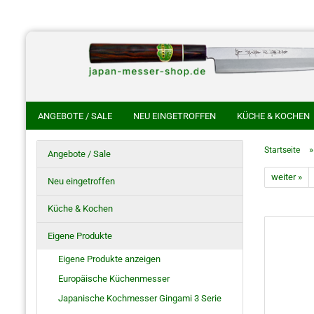
ANGEBOTE / SALE
NEU EINGETROFFEN
KÜCHE & KOCHEN
CHINESISCHE KOCHMESSER
HANDGESCHMIEDETE KOCHMES
Startseite
Angebote / Sale
HOKIYAMA CUTLERY SAKON
SHIROU KUNIMITSU
NAKAYA 
weiter »
Neu eingetroffen
HO SAYA MESSERSCHEIDE
RASIERMESSER
JAPANISCHE S
Küche & Kochen
Eigene Produkte
Eigene Produkte anzeigen
Europäische Küchenmesser
Japanische Kochmesser Gingami 3 Serie