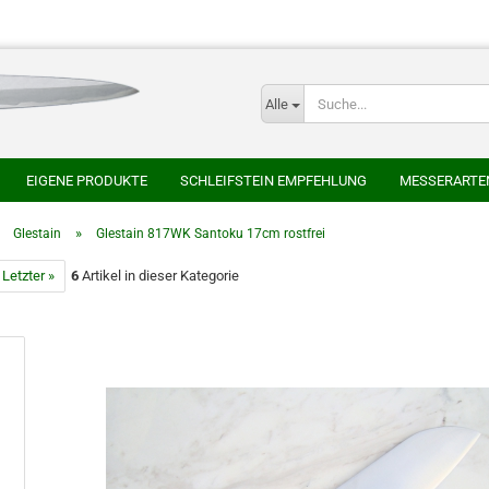
Alle
E-
EIGENE PRODUKTE
SCHLEIFSTEIN EMPFEHLUNG
MESSERARTE
P
SER
HONYAKI HOCHO
AOKI HAMONO
AZAI ECHIZEN MARUKAT
»
»
Glestain
Glestain 817WK Santoku 17cm rostfrei
HEIJI
SAKAI TAKAYUKI
SHIGEFUSA SCHMIEDE
SUISIN
TAK
Letzter »
6
Artikel in dieser Kategorie
CHLEIFSTEINE
JAPANISCHE NATURSCHLEIFSTEINE
Kont
Pas