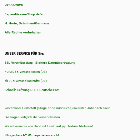
©2006-2026
Japan-Messer-Shop.de/eu,
H. Horie, Schmitten/Germany
Alle Rechte vorbehalten
UNSER SERVICE FÜR Sie:
-
Sichere Datenübertragung
SSL-Verschlüsselung
nur 3,95 € Versandkosten (DE)
ab 30 € versandkostenfrei (DE)
Schnelle Lieferung DHL + Deutsche Post
kostenloser Erstschliff (Klinge ohne Ausbrüche) im ersten Jahr nach Kauf!
Sie tragen lediglich die Versandkosten.
Wir schleifen nur von Hand
mit Finish auf jap. Naturschleifstein!
Klingenbruch?
Wir reparieren auch!