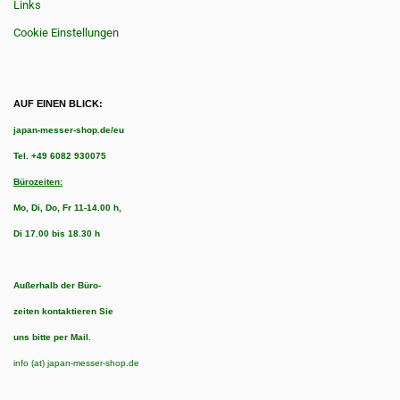
Links
Cookie Einstellungen
AUF EINEN BLICK:
japan-messer-shop.de/eu
Tel.
+49 6082 930075
Bürozeiten:
Mo, Di, Do, Fr 11-14.00 h,
Di 17.00 bis 18.30 h
Außerhalb der Büro-
zeiten kontaktieren Sie
uns bitte per Mail.
info (at) japan-messer-shop.de