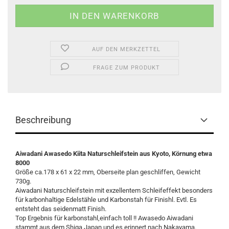
AUF DEN MERKZETTEL
FRAGE ZUM PRODUKT
Beschreibung
Aiwadani Awasedo Kiita Naturschleifstein aus Kyoto, Körnung etwa
8000
Größe ca.178 x 61 x 22 mm, Oberseite plan geschliffen, Gewicht
730g.
Aiwadani Naturschleifstein mit exzellentem Schleifeffekt besonders
für karbonhaltige Edelstähle und Karbonstah für Finishl. Evtl. Es
entsteht das seidenmatt Finish.
Top Ergebnis für karbonstahl,einfach toll !! Awasedo Aiwadani
stammt aus dem Shiga Japan und es erinnert nach Nakayama.