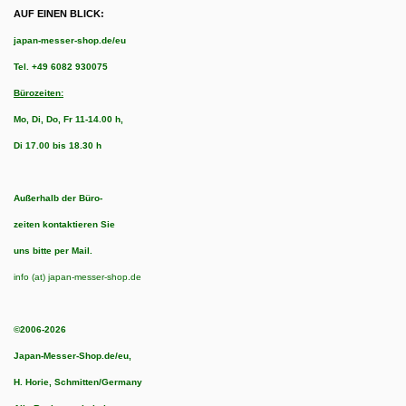
AUF EINEN BLICK:
japan-messer-shop.de/eu
Tel.
+49 6082 930075
Bürozeiten:
Mo, Di, Do, Fr 11-14.00 h,
Di 17.00 bis 18.30 h
Außerhalb der Büro-
zeiten kontaktieren Sie
uns bitte per Mail.
info (at) japan-messer-shop.de
©2006-2026
Japan-Messer-Shop.de/eu,
H. Horie, Schmitten/Germany