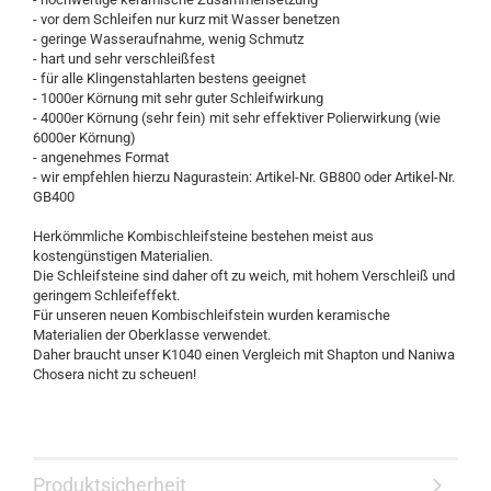
- vor dem Schleifen nur kurz mit Wasser benetzen
- geringe Wasseraufnahme, wenig Schmutz
- hart und sehr verschleißfest
- für alle Klingenstahlarten bestens geeignet
- 1000er Körnung mit sehr guter Schleifwirkung
- 4000er Körnung (sehr fein) mit sehr effektiver Polierwirkung (wie
6000er Körnung)
- angenehmes Format
- wir empfehlen hierzu Nagurastein: Artikel-Nr. GB800 oder Artikel-Nr.
GB400
Herkömmliche Kombischleifsteine bestehen meist aus
kostengünstigen Materialien.
Die Schleifsteine sind daher oft zu weich, mit hohem Verschleiß und
geringem Schleifeffekt.
Für unseren neuen Kombischleifstein wurden keramische
Materialien der Oberklasse verwendet.
Daher braucht unser K1040 einen Vergleich mit Shapton und Naniwa
Chosera nicht zu scheuen!
Produktsicherheit