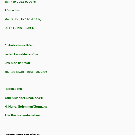
Tel.
+49 6082 930075
Bürozeiten:
Mo, Di, Do, Fr 11-14.00 h,
Di 17.00 bis 18.30 h
Außerhalb der Büro-
zeiten kontaktieren Sie
uns bitte per Mail.
info (at) japan-messer-shop.de
©2006-2026
Japan-Messer-Shop.de/eu,
H. Horie, Schmitten/Germany
Alle Rechte vorbehalten