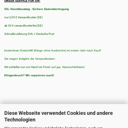
UNSER SERVICE FÜR Sie:
-
Sichere Datenübertragung
SSL-Verschlüsselung
nur 3,95 € Versandkosten (DE)
ab 30 € versandkostenfrei (DE)
Schnelle Lieferung DHL + Deutsche Post
kostenloser Erstschliff (Klinge ohne Ausbrüche) im ersten Jahr nach Kauf!
Sie tragen lediglich die Versandkosten.
Wir schleifen nur von Hand
mit Finish auf jap. Naturschleifstein!
Klingenbruch?
Wir reparieren auch!
Diese Webseite verwendet Cookies und andere
Technologien
ZAHLUNGSARTEN