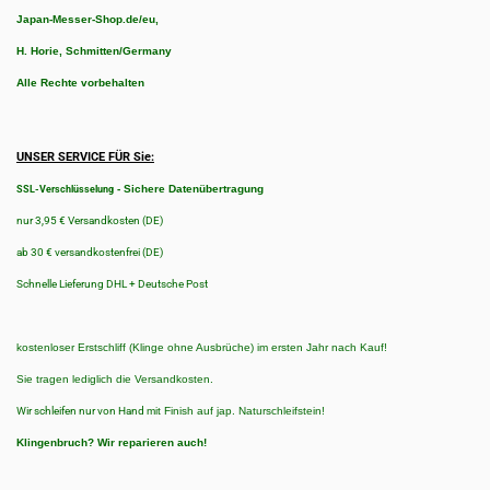
Japan-Messer-Shop.de/eu,
H. Horie, Schmitten/Germany
Alle Rechte vorbehalten
UNSER SERVICE FÜR Sie:
-
Sichere Datenübertragung
SSL-Verschlüsselung
nur 3,95 € Versandkosten (DE)
ab 30 € versandkostenfrei (DE)
Schnelle Lieferung DHL + Deutsche Post
kostenloser Erstschliff (Klinge ohne Ausbrüche) im ersten Jahr nach Kauf!
Sie tragen lediglich die Versandkosten.
Wir schleifen nur von Hand
mit Finish auf jap. Naturschleifstein!
Klingenbruch?
Wir reparieren auch!