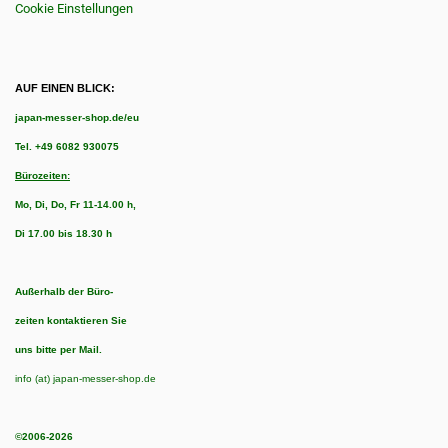
Cookie Einstellungen
AUF EINEN BLICK:
japan-messer-shop.de/eu
Tel.
+49 6082 930075
Bürozeiten:
Mo, Di, Do, Fr 11-14.00 h,
Di 17.00 bis 18.30 h
Außerhalb der Büro-
zeiten kontaktieren Sie
uns bitte per Mail.
info (at) japan-messer-shop.de
©2006-2026