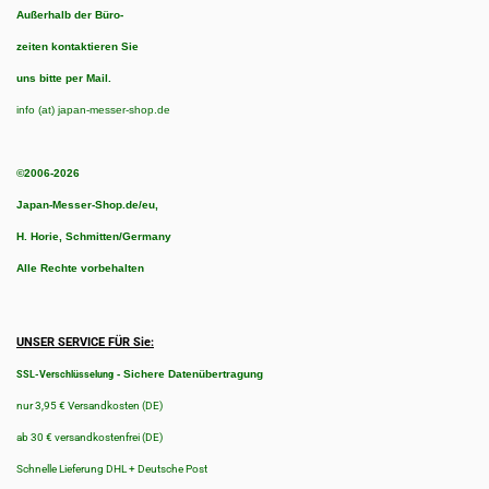
Außerhalb der Büro-
zeiten kontaktieren Sie
uns bitte per Mail.
info (at) japan-messer-shop.de
©2006-2026
Japan-Messer-Shop.de/eu,
H. Horie, Schmitten/Germany
Alle Rechte vorbehalten
UNSER SERVICE FÜR Sie:
-
Sichere Datenübertragung
SSL-Verschlüsselung
nur 3,95 € Versandkosten (DE)
ab 30 € versandkostenfrei (DE)
Schnelle Lieferung DHL + Deutsche Post