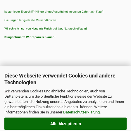
kostenloser Erstschliff (Klinge ohne Ausbrüche) im ersten Jahr nach Kauf!
Sie tragen lediglich die Versandkosten.
Wir schleifen nur von Hand
mit Finish auf jap. Naturschleifstein!
Klingenbruch?
Wir reparieren auch!
Diese Webseite verwendet Cookies und andere
Technologien
ZAHLUNGSARTEN
Wir verwenden Cookies und ähnliche Technologien, auch von
Zahlungsarten:
Drittanbietern, um die ordentliche Funktionsweise der Website zu
3 % Rabatt bei Vorkasse/Banküberweisung
gewährleisten, die Nutzung unseres Angebotes zu analysieren und Ihnen
ein bestmögliches Einkaufserlebnis bieten zu können. Weitere
PayPal
Informationen finden Sie in unserer
Datenschutzerklärung
.
Nachnahme
Alle Akzeptieren